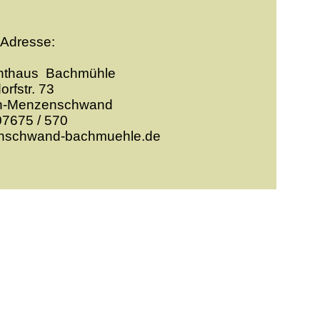
Adresse:
nthaus Bachmühle
orfstr. 73
n-
Menzenschwand
07675 / 570
enschwand-
bachmuehle.de